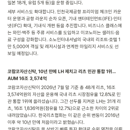
일본 18개, 유럽 5개 등)을 운항 중입니다.
세부 서비스도 확대합니다. 인천국제공항 프리미엄 체크인 카운
터 운영과 공항 라운지 순차 오픈, 기내 엔터테인먼트(IFE)·인터
넷(IFC) 확대, 기내식 개편 등을 추진합니다. 비즈니스 클래스에
는 와인·맥주 등 주류 서비스를 도입하고 이코노미는 샐러드·음
료 구성을 강화합니다. 소노인터내셔널의 국내외 리조트·호텔 1
만 5,000여 객실 및 레저시설과 연계한 마일리지 서비스도 선
보일 예정입니다.
코람코자산신탁, 10년 만에 LH 제치고 리츠 민관 통합 1위…
AUM 16조 3,574억
코람코자산신탁이 2026년 7월 말 기준 총 48개 리츠, 16조 
3,574억원의 자산을 운용해 국내 리츠 시장점유율 12.8%로 민
관 통합 1위에 올라섰습니다. 그간 선두를 지켜온 LH는 31개 리
츠, 16조 1,836억원(점유율 12.7%)으로 근소한 차이의 2위로 
내려앉았습니다. 한국리츠협회는 이 같은 순위 변동이 2016년 
이후 약 10년 만에 처음이라고 밝혔습니다.

코람코자산신탁은 올 상반기 빠른 투자 확대로 순위 역전을 이뤄