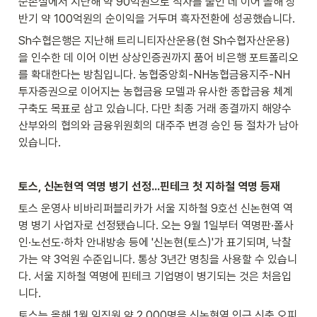
순손실에서 지난해 약 90억원으로 적자를 줄인 데 이어 올해 상
반기 약 100억원의 순이익을 거두며 흑자전환에 성공했습니다.
Sh수협은행은 지난해 트리니티자산운용(현 Sh수협자산운용)
을 인수한 데 이어 이번 상상인증권까지 품어 비은행 포트폴리오
를 확대한다는 방침입니다. 농협중앙회-NH농협금융지주-NH
투자증권으로 이어지는 농협금융 모델과 유사한 종합금융 체계 
구축도 목표로 삼고 있습니다. 다만 최종 거래 종결까지 해양수
산부와의 협의와 금융위원회의 대주주 변경 승인 등 절차가 남아 
있습니다.
토스, 신논현역 역명 병기 선정…핀테크 첫 지하철 역명 등재
토스 운영사 비바리퍼블리카가 서울 지하철 9호선 신논현역 역
명 병기 사업자로 선정됐습니다. 오는 9월 1일부터 역명판·폴사
인·노선도·하차 안내방송 등에 '신논현(토스)'가 표기되며, 낙찰
가는 약 3억원 수준입니다. 통상 3년간 명칭을 사용할 수 있습니
다. 서울 지하철 역명에 핀테크 기업명이 병기되는 것은 처음입
니다.
토스는 올해 1월 임직원 약 2,000명을 신논현역 인근 신축 오피